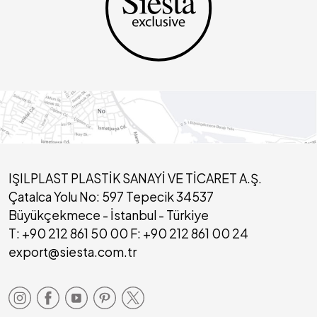
IŞILPLAST PLASTİK SANAYİ VE TİCARET A.Ş.
Çatalca Yolu No: 597 Tepecik 34537
Büyükçekmece - İstanbul - Türkiye
T: +90 212 861 50 00 F: +90 212 861 00 24
export@siesta.com.tr