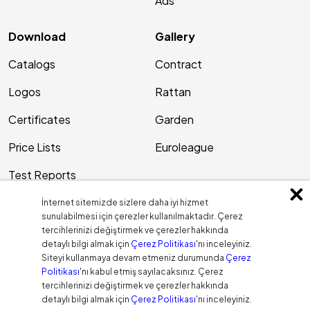
Ads
Download
Gallery
Catalogs
Contract
Logos
Rattan
Certificates
Garden
Price Lists
Euroleague
Test Reports
Patents
İnternet sitemizde sizlere daha iyi hizmet
sunulabilmesi için çerezler kullanılmaktadır. Çerez
tercihlerinizi değiştirmek ve çerezler hakkında
Contact Us
Blog
detaylı bilgi almak için
Çerez Politikası
'nı inceleyiniz.
Siteyi kullanmaya devam etmeniz durumunda
Çerez
Address
Politikası
'nı kabul etmiş sayılacaksınız. Çerez
tercihlerinizi değiştirmek ve çerezler hakkında
Contact Form
detaylı bilgi almak için
Çerez Politikası
'nı inceleyiniz.