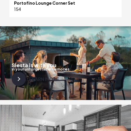
Portofino Lounge Corner Set
154
Siesta is with you
in your unforgettable memories
LEARN MORE