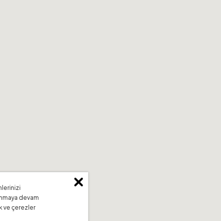
lerinizi
llanmaya devam
k ve çerezler