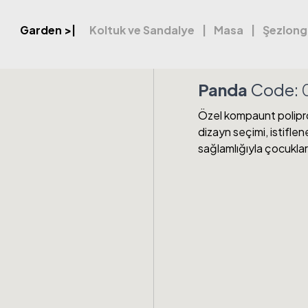
Garden
>|
Koltuk ve Sandalye
Masa
Şezlong
Panda
Code:
Özel kompaunt polipro
dizayn seçimi, istiflene
sağlamlığıyla çocuklar