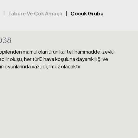
Tabure Ve Çok Amaçlı
Çocuk Grubu
038
pilenden mamul olan ürün kaliteli hammadde, zevkli
bilir oluşu, her türlü hava koşuluna dayanıklılığı ve
ın oyunlarında vazgeçilmez olacaktır.