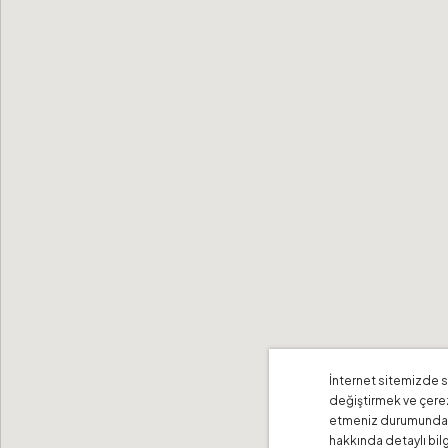
İnternet sitemizde si
değiştirmek ve çerez
etmeniz durumund
hakkında detaylı bilg