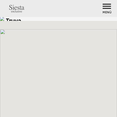
MENÜ
Truva