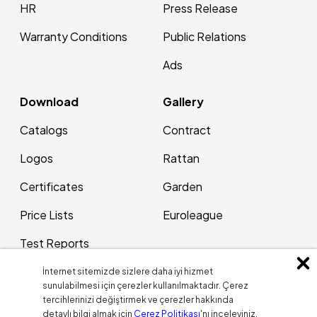
HR
Press Release
Warranty Conditions
Public Relations
Ads
Download
Gallery
Catalogs
Contract
Logos
Rattan
Certificates
Garden
Price Lists
Euroleague
Test Reports
Patents
İnternet sitemizde sizlere daha iyi hizmet
sunulabilmesi için çerezler kullanılmaktadır. Çerez
tercihlerinizi değiştirmek ve çerezler hakkında
Contact Us
Blog
detaylı bilgi almak için
Çerez Politikası
'nı inceleyiniz.