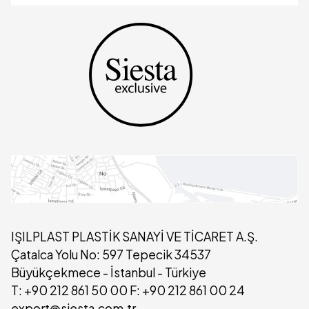
IŞILPLAST PLASTİK SANAYİ VE TİCARET A.Ş.
Çatalca Yolu No: 597 Tepecik 34537
Büyükçekmece - İstanbul - Türkiye
T: +90 212 861 50 00 F: +90 212 861 00 24
export@siesta.com.tr