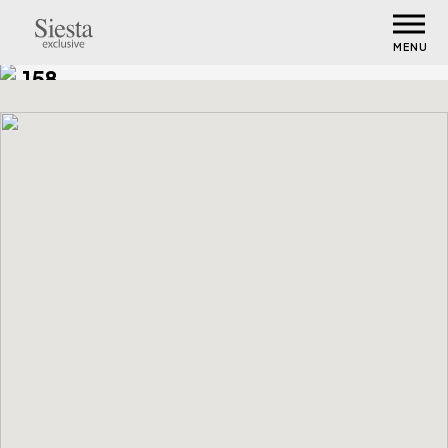
MENU
158