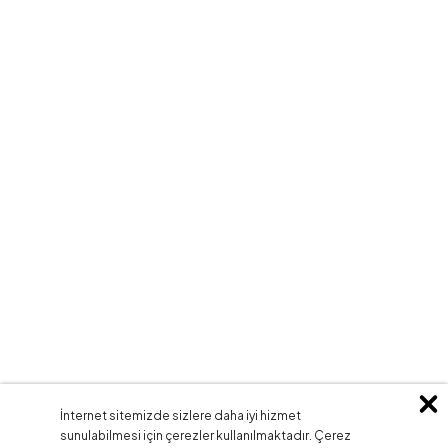
İnternet sitemizde sizlere daha iyi hizmet
sunulabilmesi için çerezler kullanılmaktadır. Çerez