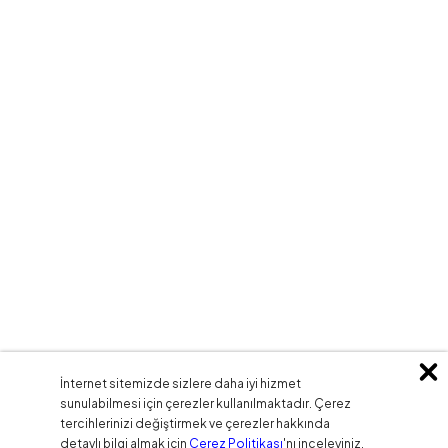
İnternet sitemizde sizlere daha iyi hizmet
sunulabilmesi için çerezler kullanılmaktadır. Çerez
tercihlerinizi değiştirmek ve çerezler hakkında
detaylı bilgi almak için
Çerez Politikası
'nı inceleyiniz.