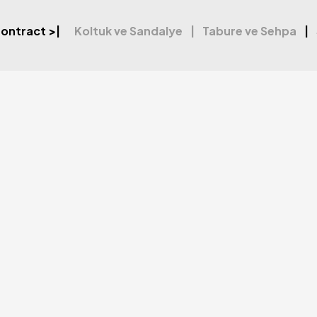
ontract
>|
Koltuk ve Sandalye
Tabure ve Sehpa