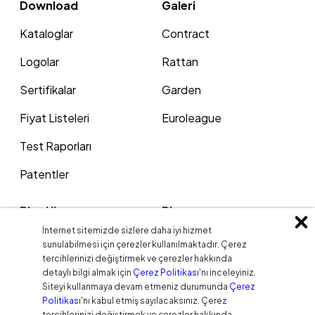
Download
Galeri
Kataloglar
Contract
Logolar
Rattan
Sertifikalar
Garden
Fiyat Listeleri
Euroleague
Test Raporları
Patentler
Bize Ulaşın
Blog
İnternet sitemizde sizlere daha iyi hizmet
Adres
sunulabilmesi için çerezler kullanılmaktadır. Çerez
tercihlerinizi değiştirmek ve çerezler hakkında
İletişim Formu
detaylı bilgi almak için
Çerez Politikası
'nı inceleyiniz.
Siteyi kullanmaya devam etmeniz durumunda
Çerez
Bayiler
Politikası
'nı kabul etmiş sayılacaksınız. Çerez
tercihlerinizi değiştirmek ve çerezler hakkında