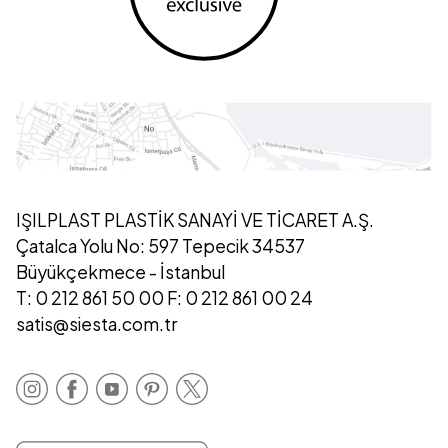
IŞILPLAST PLASTİK SANAYİ VE TİCARET A.Ş.
Çatalca Yolu No: 597 Tepecik 34537
Büyükçekmece - İstanbul
T: 0 212 861 50 00 F: 0 212 861 00 24
satis@siesta.com.tr