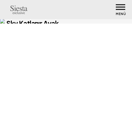
MENÜ
Sky Katlanır Ayak