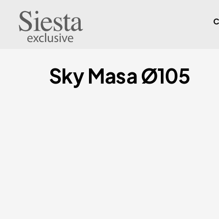
C
Sky Masa Ø105