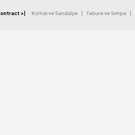
ontract
>|
Koltuk ve Sandalye
Tabure ve Sehpa