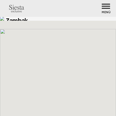
MENÜ
Zambak