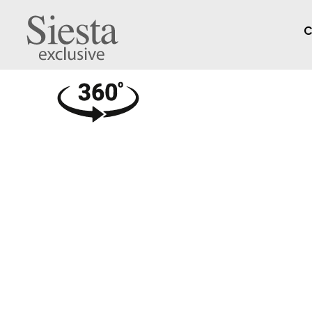
C
Artemis XL