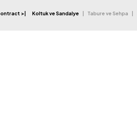
ontract
>|
Koltuk ve Sandalye
Tabure ve Sehpa