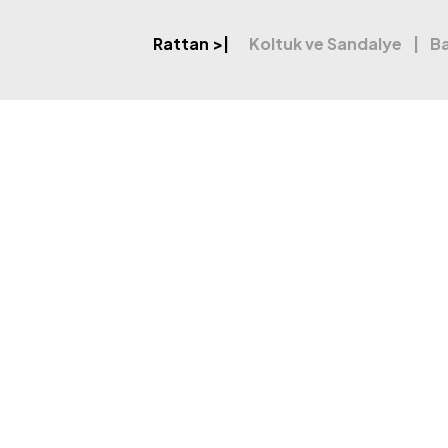
Rattan
>|
Koltuk ve Sandalye
Ba